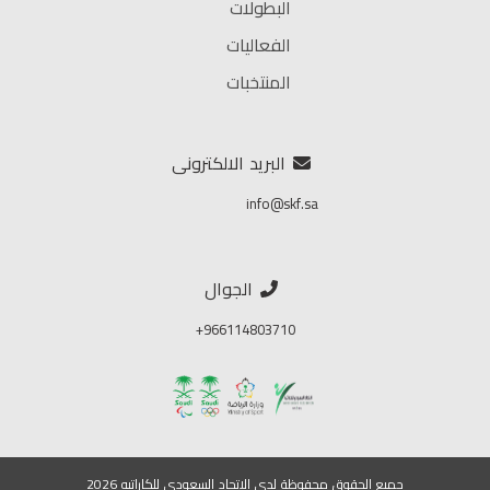
البطولات
الفعاليات
المنتخبات
البريد الالكترونى
info@skf.sa
الجوال
966114803710+
جميع الحقوق محفوظة لدي الاتحاد السعودي للكاراتيه 2026