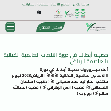
مرحبا بك في موقع الاتحاد السعودي للكاراتيه
تسجيل الدخول
حصيلة أبطالنا في دورة الالعاب العالمية القتالية
بالعاصمة الرياض
ألف مبـــروووك حصيلة أبطالنا في دورة
#الالعاب_العالمية_القتالية 🥇🥈🥉 #الرياض2023 نجوم
منتخب الكاراتيه سند سفياني 🥇 ( ذهبية ) سلطان
القحطاني🥈( فضية ) انس الزهراني 🥈 ( فضية ) عبدالله
سالم 🥉( برونزية )